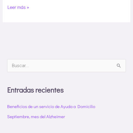
Leer más »
B
u
s
Entradas recientes
c
a
Beneficios de un servicio de Ayuda a Domicilio
r
Septiembre, mes del Alzheimer
p
o