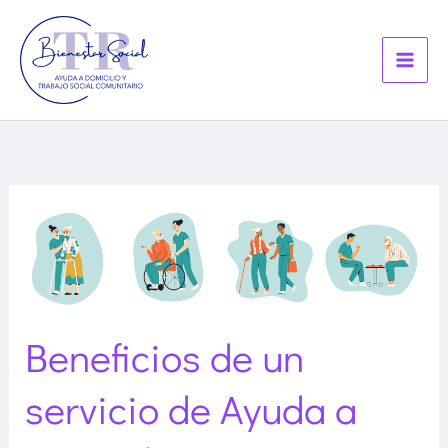
Ir
al
contenido
Beneficios
de
un
servicio
de
Beneficios de un
Ayuda
servicio de Ayuda a
a
Domicilio